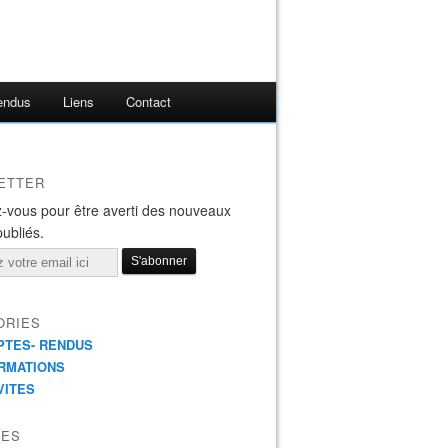
endus
Liens
Contact
ETTER
-vous pour être averti des nouveaux
publiés.
ORIES
TES- RENDUS
RMATIONS
VITES
VES