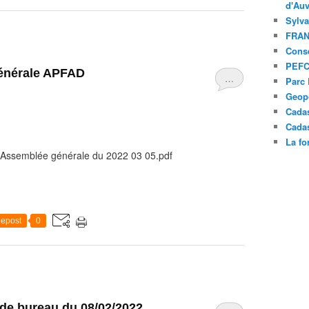
d'Au
Sylva
FRAN
Cons
PEF
énérale APFAD
…
Parc 
Geopo
Cadas
Cada
La fo
Assemblée générale du 2022 03 05.pdf
epost
0
de bureau du 08/02/2022