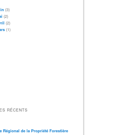
in
(3)
ai
(2)
ril
(2)
ars
(1)
LES RÉCENTS
e Régional de la Propriété Forestière