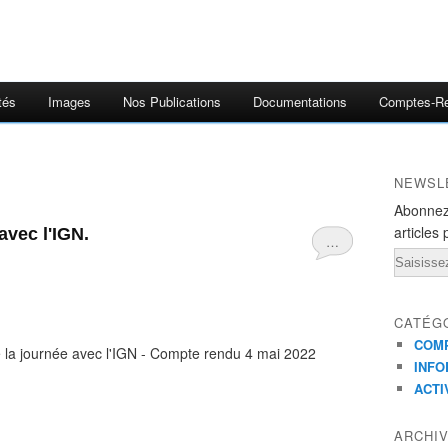
tés
Images
Nos Publications
Documentations
Comptes-R
NEWSL
Abonnez
articles 
avec l'IGN.
…
Email
CATÉG
COMP
 la journée avec l'IGN - Compte rendu 4 mai 2022
INFO
ACTI
ARCHI