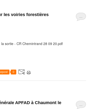
 les voiries forestières
…
 la sortie - CR Chemintrand 28 09 20.pdf
epost
0
nérale APFAD à Chaumont le
…