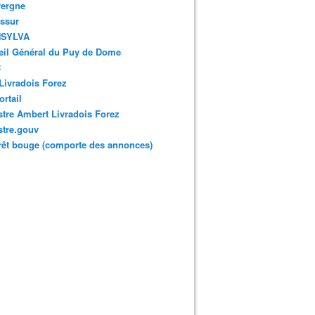
vergne
ssur
SYLVA
eil Général du Puy de Dome
C
Livradois Forez
rtail
tre Ambert Livradois Forez
stre.gouv
rêt bouge (comporte des annonces)