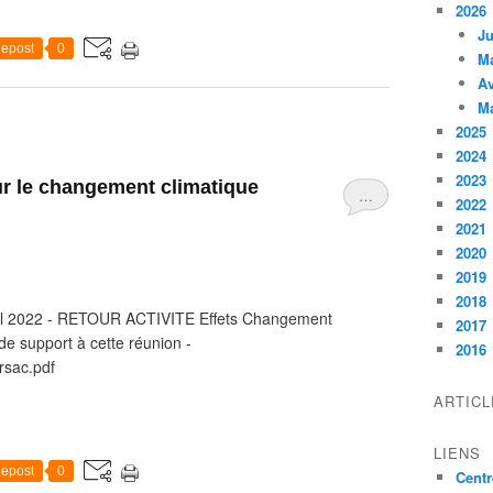
2026
Ju
epost
0
M
Av
M
2025
2024
2023
ur le changement climatique
…
2022
2021
2020
2019
2018
ril 2022 - RETOUR ACTIVITE Effets Changement
2017
de support à cette réunion -
2016
sac.pdf
ARTIC
LIENS
epost
0
Centr