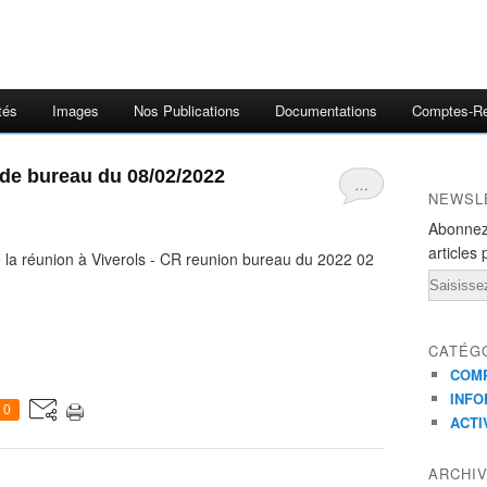
tés
Images
Nos Publications
Documentations
Comptes-R
de bureau du 08/02/2022
…
NEWSL
Abonnez
articles 
 la réunion à Viverols - CR reunion bureau du 2022 02
Email
CATÉG
COMP
INFO
0
ACTI
ARCHI