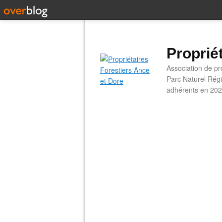
Proprié
Association de pro
Parc Naturel Régi
adhérents en 202