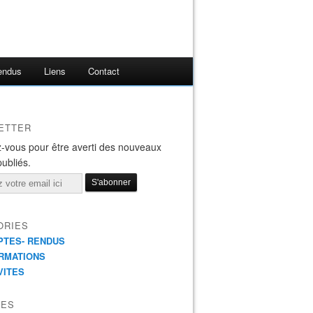
endus
Liens
Contact
ETTER
-vous pour être averti des nouveaux
publiés.
ORIES
TES- RENDUS
RMATIONS
VITES
VES