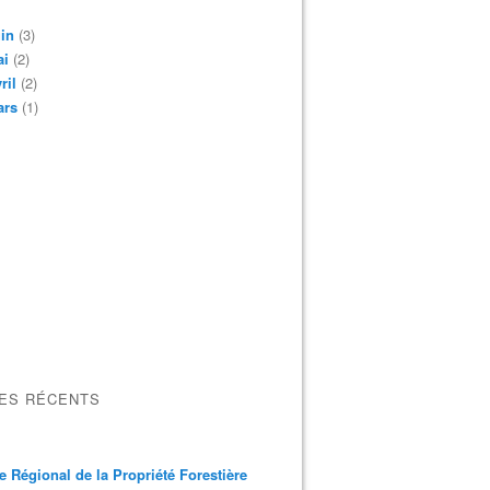
in
(3)
ai
(2)
ril
(2)
ars
(1)
LES RÉCENTS
e Régional de la Propriété Forestière