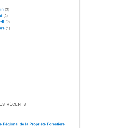
in
(3)
ai
(2)
ril
(2)
ars
(1)
LES RÉCENTS
e Régional de la Propriété Forestière