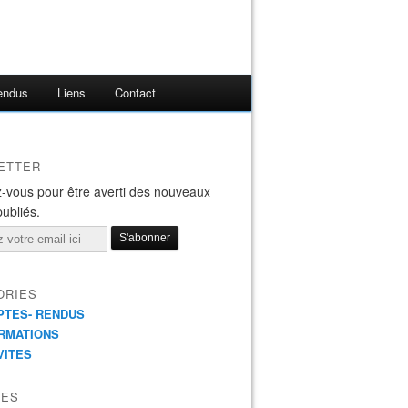
endus
Liens
Contact
ETTER
-vous pour être averti des nouveaux
publiés.
ORIES
TES- RENDUS
RMATIONS
VITES
VES