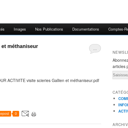
tés
Images
Nos Publications
Documentations
Comptes-R
s et méthaniseur
…
NEWSL
Abonnez
articles 
Email
 ACTIVITE visite scieries Gallien et méthaniseur.pdf
CATÉG
COMP
INFO
ACTI
epost
0
ARCHI