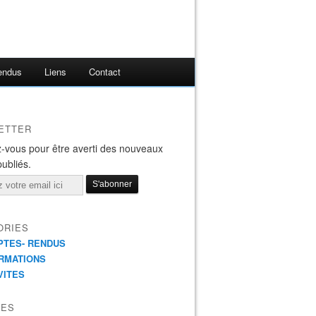
endus
Liens
Contact
ETTER
-vous pour être averti des nouveaux
publiés.
ORIES
TES- RENDUS
RMATIONS
VITES
VES