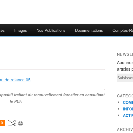
tés
Images
Nos Publications
Documentations
Comptes-R
NEWSL
Abonnez
articles 
Email
an de relance 05
positif traitant du renouvellement forestier en consultant
CATÉG
le PDF.
COMP
INFO
ACTI
0
ARCHI