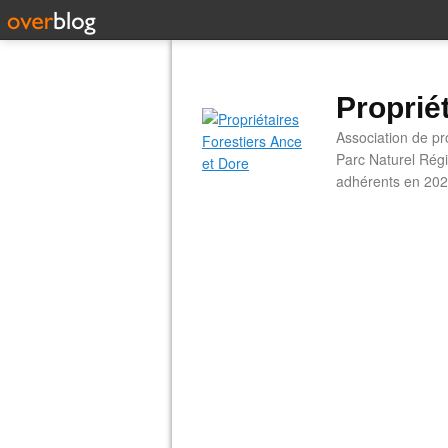
Proprié
Association de pro
Parc Naturel Régi
adhérents en 202