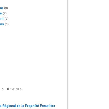
in
(3)
ai
(2)
ril
(2)
ars
(1)
LES RÉCENTS
e Régional de la Propriété Forestière