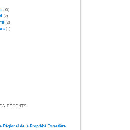
in
(3)
ai
(2)
ril
(2)
ars
(1)
LES RÉCENTS
e Régional de la Propriété Forestière