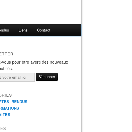
endus
Liens
Contact
ETTER
-vous pour être averti des nouveaux
publiés.
ORIES
TES- RENDUS
RMATIONS
VITES
VES