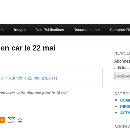
tés
Images
Nos Publications
Documentations
Comptes-R
e en car le 22 mai
NEWSL
Abonnez
articles 
Email
rtie 1 journée le 22 mai 2026 (1)
envoyer votre réponse pour le 15 mai.
CATÉG
COMP
INFO
ACTI
0
ARCHI