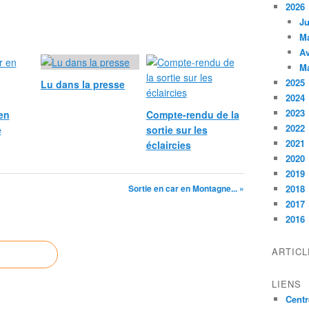
2026
Ju
M
Av
M
2025
Lu dans la presse
2024
2023
 en
Compte-rendu de la
2022
e
sortie sur les
2021
éclaircies
2020
2019
Sortie en car en Montagne... »
2018
2017
2016
ARTIC
LIENS
Centr