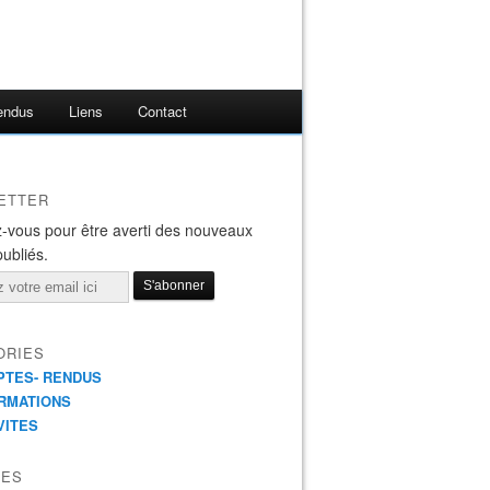
endus
Liens
Contact
ETTER
-vous pour être averti des nouveaux
publiés.
ORIES
TES- RENDUS
RMATIONS
VITES
VES