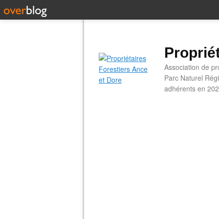
Proprié
Association de pro
Parc Naturel Régi
adhérents en 202