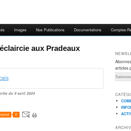
tés
Images
Nos Publications
Documentations
Comptes-R
éclaircie aux Pradeaux
NEWSL
Abonnez
articles 
Email
CIES
ortie du 9 avril 2024
CATÉG
COMP
INFO
ACTI
epost
0
ARCHI