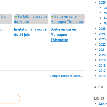
2026
Ju
M
Av
M
2025
uin
Invitation à la sortie
Sortie en car en
2024
du 24 juin
Montagne
2023
Thiernoise
2022
2021
2020
2019
2018
2017
Compte-rendu réunion... »
2016
ARTIC
LIENS
Centr