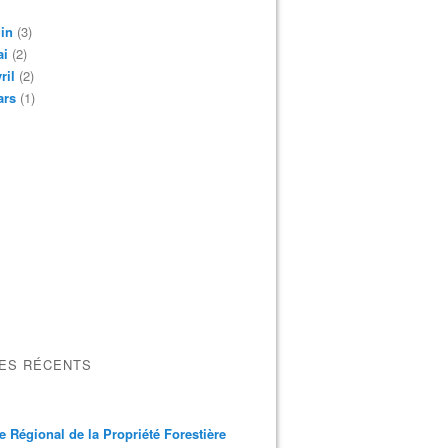
in
(3)
ai
(2)
ril
(2)
ars
(1)
LES RÉCENTS
e Régional de la Propriété Forestière