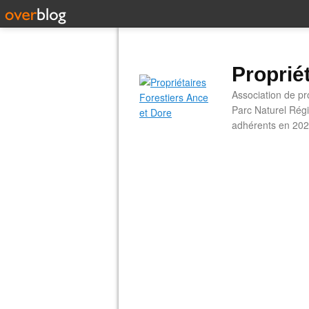
Proprié
Association de pro
Parc Naturel Régi
adhérents en 202