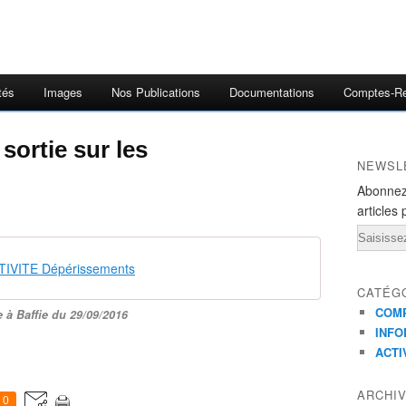
tés
Images
Nos Publications
Documentations
Comptes-R
sortie sur les
NEWSL
Abonnez
articles 
Email
IVITE Dépérissements
CATÉG
COMP
e à Baffie du 29/09/2016
INFO
ACTI
ARCHI
0