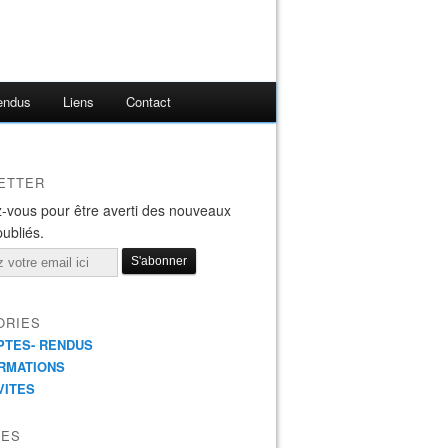
endus
Liens
Contact
ETTER
-vous pour être averti des nouveaux
publiés.
ORIES
TES- RENDUS
RMATIONS
VITES
VES