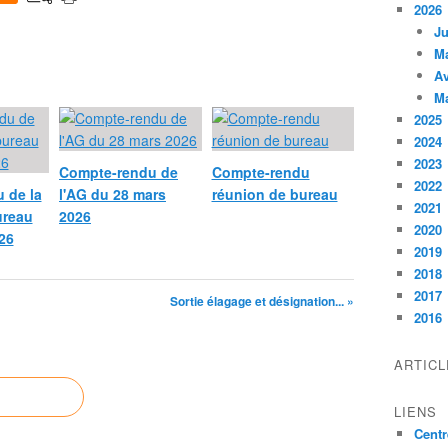
2026
Ju
M
Av
M
2025
2024
2023
Compte-rendu de
Compte-rendu
2022
 de la
l'AG du 28 mars
réunion de bureau
2021
ureau
2026
2020
026
2019
2018
2017
Sortie élagage et désignation... »
2016
ARTIC
LIENS
Centr