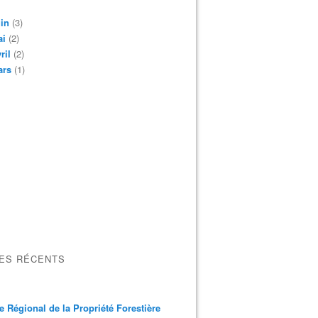
in
(3)
ai
(2)
ril
(2)
ars
(1)
LES RÉCENTS
e Régional de la Propriété Forestière